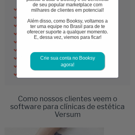
de seu popular marketplace com
Cadastro e histórico de clientes
milhares de clientes em potencial!
Lembretes automáticos por e-mail e SMS
Além disso, como Booksy, voltamos a
Relatórios em tempo real
ter uma equipe no Brasil para de te
oferecer suporte a qualquer momento.
Cartões de presente
E, dessa vez, viemos para ficar!
Controle de estoque
Gestão de recursos
Automação de marketing
Crie sua conta no Booksy
agora!
Programa de fidelidade
Ponto de venda
Como nossos clientes veem o
software para clínicas de estética
Versum