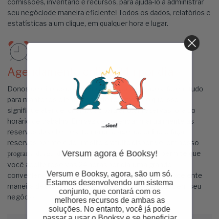
comissões, inventário e recursos, para ajudá-lo a administrar
seu negóciode maneira eficiente! Todos os dados, relatórios e
estatísticas a um clique, em qualquer hora e lugar.
Agendamento online 24h por dia
Donos de clínicas de estética, sobrecarregados, fazem tudo
para manter os clientes satisfeitos, mesmo que isso
signifique atender chamadas para anotar reservas fora do
horário de trabalho. Em vez de gerenciar manualmente as
reservas dos clientes, tenha uma agenda online e faça
reservas por meio de um site gratuito disponível em nosso
Versum agora é Booksy!
. Ele permite que
programa de agendamento para clínicas de estética
você aceite reservas 24 horas por dia, uma grande
Versum e Booksy, agora, são um só.
conveniência que seus clientes vão adorar e uma excelente
Estamos desenvolvendo um sistema
maneira de aumentar os compromissos agendados em seu
conjunto, que contará com os
negócio.
melhores recursos de ambas as
soluções. No entanto, você já pode
passar a usar o Booksy e se beneficiar